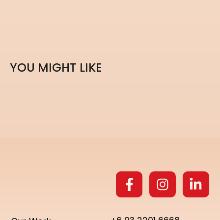
Y
O
U
M
I
G
H
T
L
I
K
E